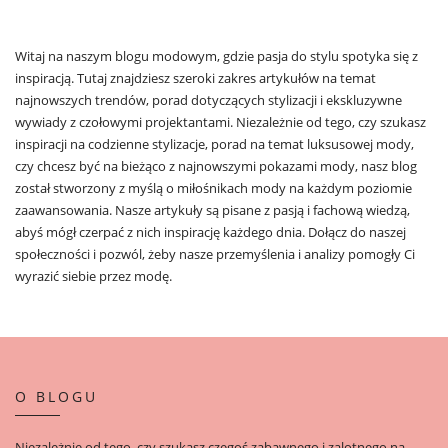
Witaj na naszym blogu modowym, gdzie pasja do stylu spotyka się z
inspiracją. Tutaj znajdziesz szeroki zakres artykułów na temat
najnowszych trendów, porad dotyczących stylizacji i ekskluzywne
wywiady z czołowymi projektantami. Niezależnie od tego, czy szukasz
inspiracji na codzienne stylizacje, porad na temat luksusowej mody,
czy chcesz być na bieżąco z najnowszymi pokazami mody, nasz blog
został stworzony z myślą o miłośnikach mody na każdym poziomie
zaawansowania. Nasze artykuły są pisane z pasją i fachową wiedzą,
abyś mógł czerpać z nich inspirację każdego dnia. Dołącz do naszej
społeczności i pozwól, żeby nasze przemyślenia i analizy pomogły Ci
wyrazić siebie przez modę.
O BLOGU
Niezależnie od tego, czy szukasz czegoś zabawnego i zalotnego na