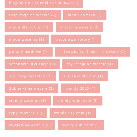
Eleganckie sukienki koronkowe
(1)
inspiracje na wesele
(2)
moda damska
(1)
moda dla kobiet
(1)
moda na wesele
(2)
moda weselna
(1)
pastelowe kolory
(1)
porady modowe
(4)
seksowna sukienka na wesele
(2)
sezonowe stylizacje
(1)
stylizacja na wesele
(1)
stylizacje weselne
(2)
sukienki dla pań
(1)
Sukienki na wesele
(2)
trendy 2023
(1)
trendy weselne
(1)
trendy w modzie
(2)
typy sylwetki
(1)
wybór sukienki
(1)
wygląd na wesele
(1)
wzory sukienek
(1)