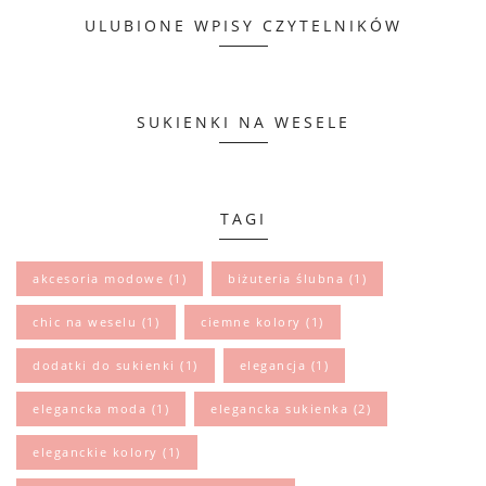
ULUBIONE WPISY CZYTELNIKÓW
SUKIENKI NA WESELE
TAGI
akcesoria modowe
(1)
biżuteria ślubna
(1)
chic na weselu
(1)
ciemne kolory
(1)
dodatki do sukienki
(1)
elegancja
(1)
elegancka moda
(1)
elegancka sukienka
(2)
eleganckie kolory
(1)